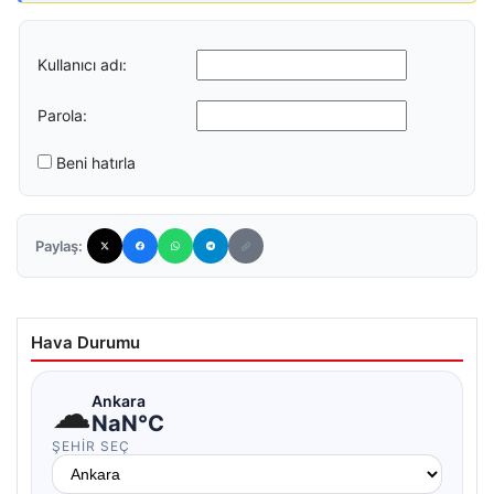
Kullanıcı adı:
Parola:
Beni hatırla
Paylaş:
Hava Durumu
☁
Ankara
NaN°C
ŞEHIR SEÇ