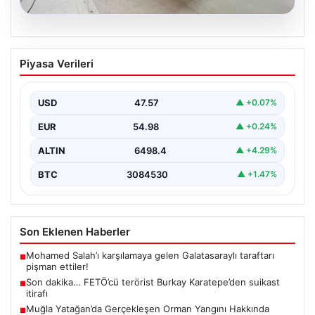
04.08.2026
Bahçe Mutfakları ve Şık Yaşam
Piyasa Verileri
Bölgeleri
Açık hava kültürü günümüzde ciddi bir değişim
göstermektedir. Özellikle de müstakil konutlarda ikamet
USD
47.57
▲ +0.07%
eden…
EUR
54.98
▲ +0.24%
ALTIN
6498.4
▲ +4.29%
BTC
3084530
▲ +1.47%
Son Eklenen Haberler
Mohamed Salah’ı karşılamaya gelen Galatasaraylı taraftarı
■
pişman ettiler!
Son dakika… FETÖ’cü terörist Burkay Karatepe’den suikast
■
itirafı
Muğla Yatağan’da Gerçekleşen Orman Yangını Hakkında
■