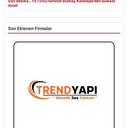
Son dakika… FETÖ’cü terörist Burkay Karatepe’den suikast
itirafı
Son Eklenen Firmalar