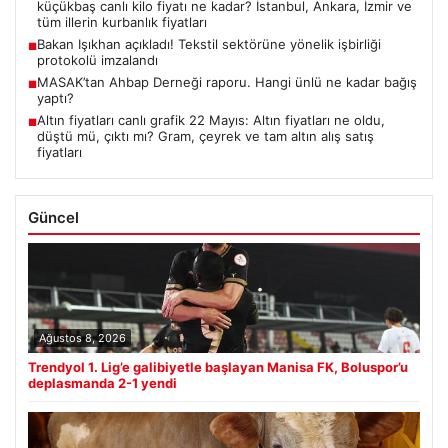
küçükbaş canlı kilo fiyatı ne kadar? İstanbul, Ankara, İzmir ve
tüm illerin kurbanlık fiyatları
Bakan Işıkhan açıkladı! Tekstil sektörüne yönelik işbirliği
■
protokolü imzalandı
MASAK’tan Ahbap Derneği raporu. Hangi ünlü ne kadar bağış
■
yaptı?
Altın fiyatları canlı grafik 22 Mayıs: Altın fiyatları ne oldu,
■
düştü mü, çıktı mı? Gram, çeyrek ve tam altın alış satış
fiyatları
Güncel
Ağustos 8, 2026
Trendyol 1. Lig’e galibiyetle başlayan Manisa FK, Boluspor’u
deplasmanda 2-1 yendi