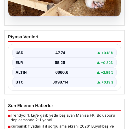
07.08.2026
Kurbanlık fiyatları il il sorgulama ekranı
Piyasa Verileri
2026: Büyükbaş ve küçükbaş canlı kilo
fiyatı ne kadar? İstanbul, Ankara, İzmir
ve tüm illerin kurbanlık fiyatları
USD
47.74
▲ +0.18%
EUR
55.25
▲ +0.32%
ALTIN
6660.6
▲ +2.59%
BTC
3098714
▲ +0.19%
Son Eklenen Haberler
Trendyol 1. Lig’e galibiyetle başlayan Manisa FK, Boluspor’u
■
deplasmanda 2-1 yendi
Kurbanlık fiyatları il il sorgulama ekranı 2026: Büyükbaş ve
■