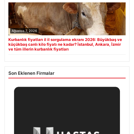
Ağustos 7, 2026
Kurbanlık fiyatları il il sorgulama ekranı 2026: Büyükbaş ve
küçükbaş canlı kilo fiyatı ne kadar? İstanbul, Ankara, İzmir
ve tüm illerin kurbanlık fiyatları
Son Eklenen Firmalar