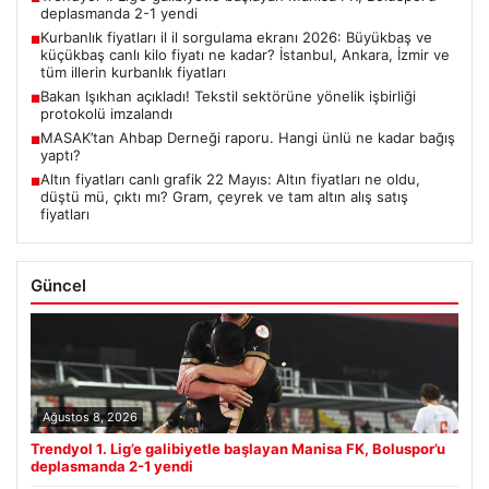
deplasmanda 2-1 yendi
Kurbanlık fiyatları il il sorgulama ekranı 2026: Büyükbaş ve
■
küçükbaş canlı kilo fiyatı ne kadar? İstanbul, Ankara, İzmir ve
tüm illerin kurbanlık fiyatları
Bakan Işıkhan açıkladı! Tekstil sektörüne yönelik işbirliği
■
protokolü imzalandı
MASAK’tan Ahbap Derneği raporu. Hangi ünlü ne kadar bağış
■
yaptı?
Altın fiyatları canlı grafik 22 Mayıs: Altın fiyatları ne oldu,
■
düştü mü, çıktı mı? Gram, çeyrek ve tam altın alış satış
fiyatları
Güncel
Ağustos 8, 2026
Trendyol 1. Lig’e galibiyetle başlayan Manisa FK, Boluspor’u
deplasmanda 2-1 yendi