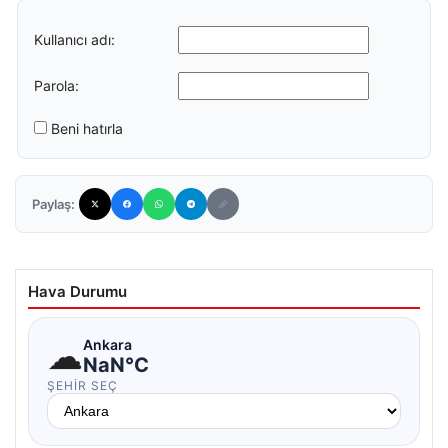
Kullanıcı adı:
Parola:
Beni hatırla
Paylaş:
Hava Durumu
☁
Ankara
NaN°C
ŞEHIR SEÇ