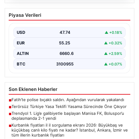
09.08.2026
Terörsüz Türkiye Yasa Teklifi Yasama
Piyasa Verileri
Sürecinde Öne Çıkıyor
Türkiye Büyük Millet Meclisi’nde, terörle mücadele ve
toplumsal bütünleşmeyi güçlendirmeyi amaçlayan yeni
USD
47.74
▲ +0.18%
yasa tasarısı…
EUR
55.25
▲ +0.32%
ALTIN
6660.6
▲ +2.59%
BTC
3100955
▲ +0.07%
Son Eklenen Haberler
Fatih’te polise bıçaklı saldırı. Ayağından vurularak yakalandı
■
Terörsüz Türkiye Yasa Teklifi Yasama Sürecinde Öne Çıkıyor
■
Trendyol 1. Lig’e galibiyetle başlayan Manisa FK, Boluspor’u
■
deplasmanda 2-1 yendi
Kurbanlık fiyatları il il sorgulama ekranı 2026: Büyükbaş ve
■
küçükbaş canlı kilo fiyatı ne kadar? İstanbul, Ankara, İzmir ve
tüm illerin kurbanlık fiyatları