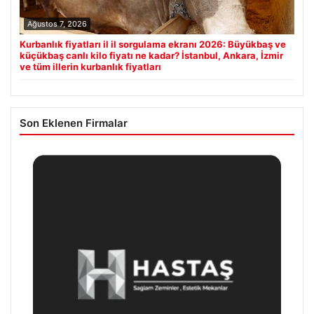
Ağustos 7, 2026
Kurbanlık fiyatları il il sorgulama ekranı 2026: Büyükbaş ve
küçükbaş canlı kilo fiyatı ne kadar? İstanbul, Ankara, İzmir
ve tüm illerin kurbanlık fiyatları
Son Eklenen Firmalar