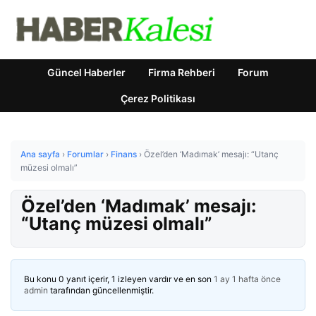
Güncel Haberler
Firma Rehberi
Forum
Çerez Politikası
Ana sayfa
›
Forumlar
›
Finans
›
Özel’den ‘Madımak’ mesajı: “Utanç
müzesi olmalı”
Özel’den ‘Madımak’ mesajı:
“Utanç müzesi olmalı”
Bu konu 0 yanıt içerir, 1 izleyen vardır ve en son
1 ay 1 hafta önce
admin
tarafından güncellenmiştir.