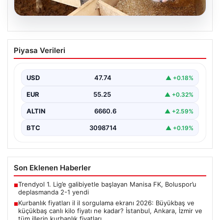
07.08.2026
Kurbanlık fiyatları il il sorgulama ekranı
Piyasa Verileri
2026: Büyükbaş ve küçükbaş canlı kilo
fiyatı ne kadar? İstanbul, Ankara, İzmir
ve tüm illerin kurbanlık fiyatları
USD
47.74
▲ +0.18%
EUR
55.25
▲ +0.32%
ALTIN
6660.6
▲ +2.59%
BTC
3098714
▲ +0.19%
Son Eklenen Haberler
Trendyol 1. Lig’e galibiyetle başlayan Manisa FK, Boluspor’u
■
deplasmanda 2-1 yendi
Kurbanlık fiyatları il il sorgulama ekranı 2026: Büyükbaş ve
■
küçükbaş canlı kilo fiyatı ne kadar? İstanbul, Ankara, İzmir ve
tüm illerin kurbanlık fiyatları