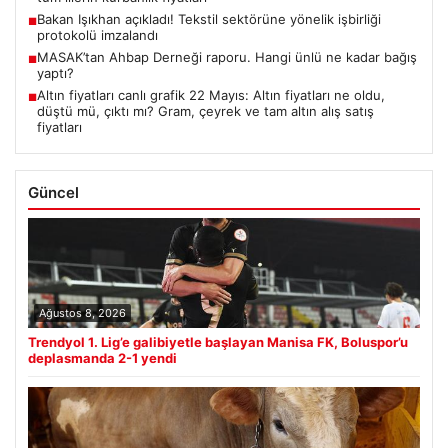
Bakan Işıkhan açıkladı! Tekstil sektörüne yönelik işbirliği
■
protokolü imzalandı
MASAK’tan Ahbap Derneği raporu. Hangi ünlü ne kadar bağış
■
yaptı?
Altın fiyatları canlı grafik 22 Mayıs: Altın fiyatları ne oldu,
■
düştü mü, çıktı mı? Gram, çeyrek ve tam altın alış satış
fiyatları
Güncel
Ağustos 8, 2026
Trendyol 1. Lig’e galibiyetle başlayan Manisa FK, Boluspor’u
deplasmanda 2-1 yendi