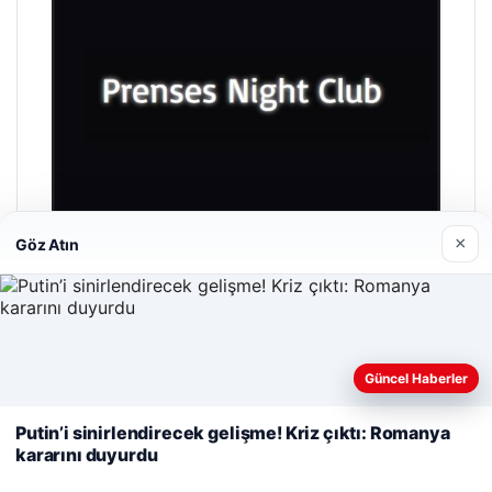
×
Göz Atın
Prenses Night Club
Nisan 29, 2026
Web sitemizi nasıl kullandığınızı daha iyi anlayabilmek,
Güncel Haberler
deneyiminizi kişiselleştirmek ve geliştirmek amacıyla çerezler
kullanıyoruz.
Çerez Politikamız
Putin’i sinirlendirecek gelişme! Kriz çıktı: Romanya
kararını duyurdu
Reddet
Kabul Et