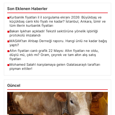
Son Eklenen Haberler
Kurbanlık fiyatları il il sorgulama ekranı 2026: Büyükbaş ve
■
küçükbaş canlı kilo fiyatı ne kadar? İstanbul, Ankara, İzmir ve
tüm illerin kurbanlık fiyatları
Bakan Işıkhan açıkladı! Tekstil sektörüne yönelik işbirliği
■
protokolü imzalandı
MASAK’tan Ahbap Derneği raporu. Hangi ünlü ne kadar bağış
■
yaptı?
Altın fiyatları canlı grafik 22 Mayıs: Altın fiyatları ne oldu,
■
düştü mü, çıktı mı? Gram, çeyrek ve tam altın alış satış
fiyatları
Mohamed Salah’ı karşılamaya gelen Galatasaraylı taraftarı
■
pişman ettiler!
Güncel