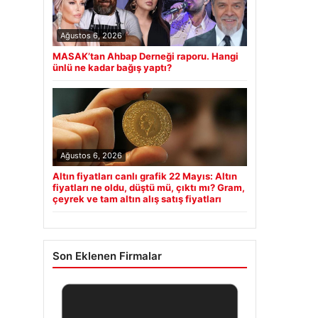
Ağustos 6, 2026
MASAK’tan Ahbap Derneği raporu. Hangi
ünlü ne kadar bağış yaptı?
Ağustos 6, 2026
Altın fiyatları canlı grafik 22 Mayıs: Altın
fiyatları ne oldu, düştü mü, çıktı mı? Gram,
çeyrek ve tam altın alış satış fiyatları
Son Eklenen Firmalar