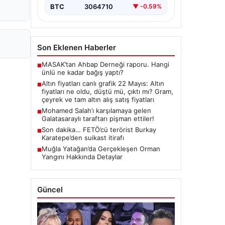
butlan kararı…
BTC
3064710
▼ -0.59%
Son Eklenen Haberler
MASAK’tan Ahbap Derneği raporu. Hangi
■
ünlü ne kadar bağış yaptı?
Altın fiyatları canlı grafik 22 Mayıs: Altın
■
fiyatları ne oldu, düştü mü, çıktı mı? Gram,
çeyrek ve tam altın alış satış fiyatları
Mohamed Salah’ı karşılamaya gelen
■
Galatasaraylı taraftarı pişman ettiler!
Son dakika… FETÖ’cü terörist Burkay
■
Karatepe’den suikast itirafı
Muğla Yatağan’da Gerçekleşen Orman
■
Yangını Hakkında Detaylar
Güncel