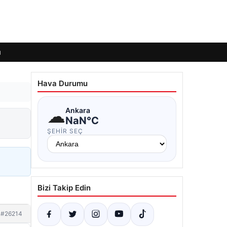
ı
Hava Durumu
☁
Ankara
NaN°C
ŞEHIR SEÇ
Bizi Takip Edin
#26214