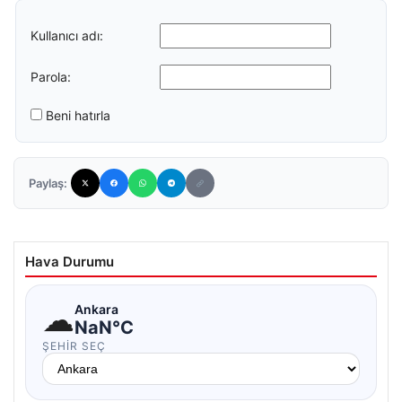
Kullanıcı adı:
Parola:
Beni hatırla
Paylaş:
Hava Durumu
☁
Ankara
NaN°C
ŞEHIR SEÇ