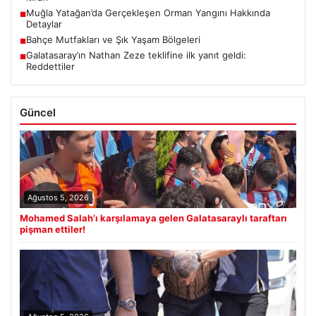
Muğla Yatağan’da Gerçekleşen Orman Yangını Hakkında
■
Detaylar
Bahçe Mutfakları ve Şık Yaşam Bölgeleri
■
Galatasaray’ın Nathan Zeze teklifine ilk yanıt geldi:
■
Reddettiler
Güncel
Ağustos 5, 2026
Mohamed Salah’ı karşılamaya gelen Galatasaraylı taraftarı
pişman ettiler!