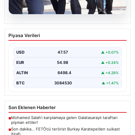
05.08.2026
Son dakika… FETÖ’cü terörist Burkay
Piyasa Verileri
Karatepe’den suikast itirafı
Muğla Cumhuriyet Başsavcılığı koordinesinde
Afyonkarahisar, Eskişehir ve Muğla emniyet
USD
47.57
▲ +0.07%
müdürlüklerince yürütülen ortak çalışma sonucu…
EUR
54.98
▲ +0.24%
ALTIN
6498.4
▲ +4.29%
BTC
3084530
▲ +1.47%
Son Eklenen Haberler
Mohamed Salah’ı karşılamaya gelen Galatasaraylı taraftarı
■
pişman ettiler!
Son dakika… FETÖ’cü terörist Burkay Karatepe’den suikast
■
itirafı