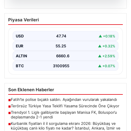
09.08.2026
Terörsüz Türkiye Yasa Teklifi Yasama
Piyasa Verileri
Sürecinde Öne Çıkıyor
Türkiye Büyük Millet Meclisi’nde, terörle mücadele ve
toplumsal bütünleşmeyi güçlendirmeyi amaçlayan yeni
USD
47.74
▲ +0.18%
yasa tasarısı…
EUR
55.25
▲ +0.32%
ALTIN
6660.6
▲ +2.59%
BTC
3100955
▲ +0.07%
Son Eklenen Haberler
Fatih’te polise bıçaklı saldırı. Ayağından vurularak yakalandı
■
Terörsüz Türkiye Yasa Teklifi Yasama Sürecinde Öne Çıkıyor
■
Trendyol 1. Lig’e galibiyetle başlayan Manisa FK, Boluspor’u
■
deplasmanda 2-1 yendi
Kurbanlık fiyatları il il sorgulama ekranı 2026: Büyükbaş ve
■
küçükbaş canlı kilo fiyatı ne kadar? İstanbul, Ankara, İzmir ve