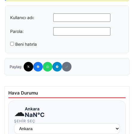
Kullanıcı adı:
Parola:
Beni hatırla
Paylaş:
Hava Durumu
☁
Ankara
NaN°C
ŞEHIR SEÇ