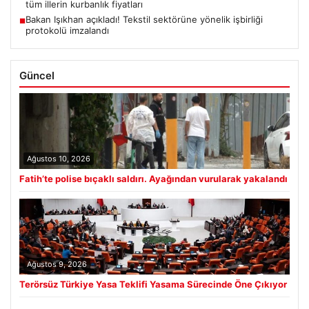
tüm illerin kurbanlık fiyatları
Bakan Işıkhan açıkladı! Tekstil sektörüne yönelik işbirliği
■
protokolü imzalandı
Güncel
Ağustos 10, 2026
Fatih’te polise bıçaklı saldırı. Ayağından vurularak yakalandı
Ağustos 9, 2026
Terörsüz Türkiye Yasa Teklifi Yasama Sürecinde Öne Çıkıyor