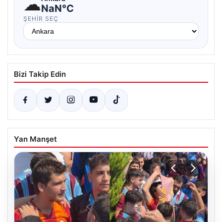
☁
NaN°C
ŞEHIR SEÇ
Bizi Takip Edin
Yan Manşet