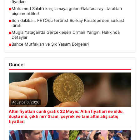
fiyatları
Mohamed Salah’ı karşılamaya gelen Galatasaraylı taraftarı
■
pişman ettiler!
Son dakika… FETÖ’cü terörist Burkay Karatepe’den suikast
■
itirafı
Muğla Yatağan’da Gerçekleşen Orman Yangını Hakkında
■
Detaylar
Bahçe Mutfakları ve Şık Yaşam Bölgeleri
■
Güncel
Ağustos 6, 2026
Altın fiyatları canlı grafik 22 Mayıs: Altın fiyatları ne oldu,
düştü mü, çıktı mı? Gram, çeyrek ve tam altın alış satış
fiyatları