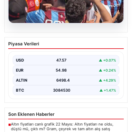
05.08.2026
Mohamed Salah’ı karşılamaya gelen
Piyasa Verileri
Galatasaraylı taraftarı pişman ettiler!
USD
47.57
▲ +0.07%
EUR
54.98
▲ +0.24%
ALTIN
6498.4
▲ +4.29%
BTC
3084530
▲ +1.47%
Son Eklenen Haberler
Altın fiyatları canlı grafik 22 Mayıs: Altın fiyatları ne oldu,
■
düştü mü, çıktı mı? Gram, çeyrek ve tam altın alış satış