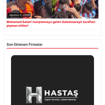
Ağustos 5, 2026
Mohamed Salah’ı karşılamaya gelen Galatasaraylı taraftarı
pişman ettiler!
Son Eklenen Firmalar