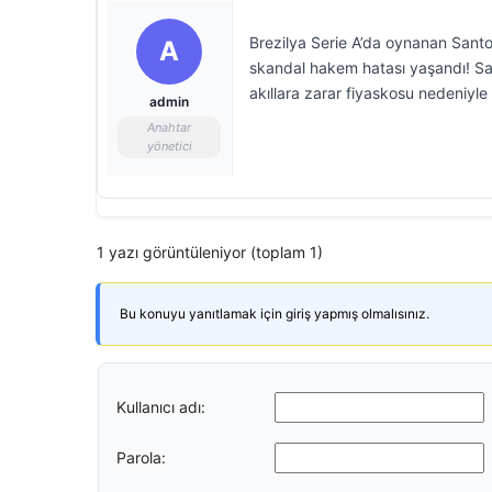
Brezilya Serie A’da oynanan Santo
A
skandal hakem hatası yaşandı! Sa
akıllara zarar fiyaskosu nedeniyle
admin
Anahtar
yönetici
1 yazı görüntüleniyor (toplam 1)
Bu konuyu yanıtlamak için giriş yapmış olmalısınız.
Kullanıcı adı:
Parola: