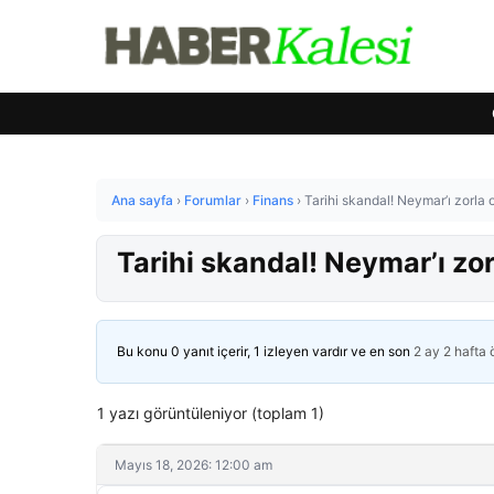
Ana sayfa
›
Forumlar
›
Finans
›
Tarihi skandal! Neymar’ı zorla 
Tarihi skandal! Neymar’ı zo
Bu konu 0 yanıt içerir, 1 izleyen vardır ve en son
2 ay 2 hafta
1 yazı görüntüleniyor (toplam 1)
Mayıs 18, 2026: 12:00 am