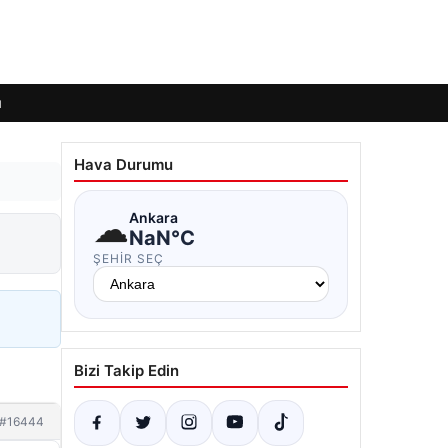
ı
Hava Durumu
☁
Ankara
NaN°C
ŞEHIR SEÇ
Bizi Takip Edin
#16444