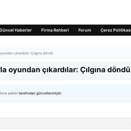
Güncel Haberler
Firma Rehberi
Forum
Çerez Politikas
oyundan çıkardılar: Çılgına döndü
rla oyundan çıkardılar: Çılgına döndü
 önce
admin
tarafından güncellenmiştir.