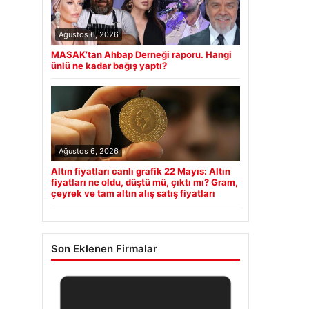
Ağustos 6, 2026
MASAK’tan Ahbap Derneği raporu. Hangi
ünlü ne kadar bağış yaptı?
Ağustos 6, 2026
Altın fiyatları canlı grafik 22 Mayıs: Altın
fiyatları ne oldu, düştü mü, çıktı mı? Gram,
çeyrek ve tam altın alış satış fiyatları
Son Eklenen Firmalar