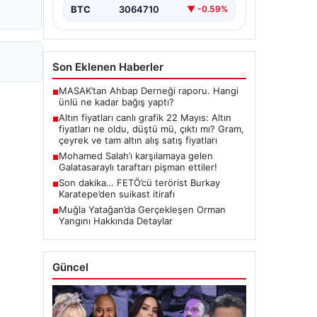
butlan kararı…
BTC
3064710
▼ -0.59%
Son Eklenen Haberler
MASAK’tan Ahbap Derneği raporu. Hangi
■
ünlü ne kadar bağış yaptı?
Altın fiyatları canlı grafik 22 Mayıs: Altın
■
fiyatları ne oldu, düştü mü, çıktı mı? Gram,
çeyrek ve tam altın alış satış fiyatları
Mohamed Salah’ı karşılamaya gelen
■
Galatasaraylı taraftarı pişman ettiler!
Son dakika… FETÖ’cü terörist Burkay
■
Karatepe’den suikast itirafı
Muğla Yatağan’da Gerçekleşen Orman
■
Yangını Hakkında Detaylar
Güncel