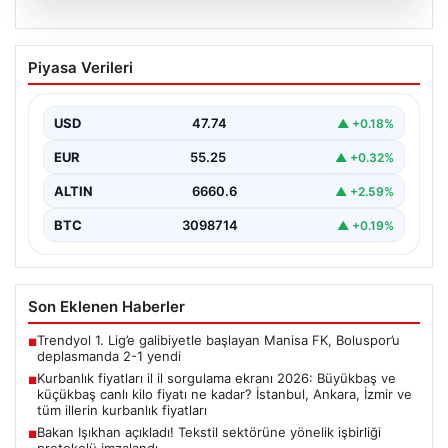
07.08.2026
Kurbanlık fiyatları il il sorgulama ekranı
Piyasa Verileri
2026: Büyükbaş ve küçükbaş canlı kilo
fiyatı ne kadar? İstanbul, Ankara, İzmir
ve tüm illerin kurbanlık fiyatları
USD
47.74
▲ +0.18%
EUR
55.25
▲ +0.32%
ALTIN
6660.6
▲ +2.59%
BTC
3098714
▲ +0.19%
Son Eklenen Haberler
Trendyol 1. Lig’e galibiyetle başlayan Manisa FK, Boluspor’u
■
deplasmanda 2-1 yendi
Kurbanlık fiyatları il il sorgulama ekranı 2026: Büyükbaş ve
■
küçükbaş canlı kilo fiyatı ne kadar? İstanbul, Ankara, İzmir ve
tüm illerin kurbanlık fiyatları
Bakan Işıkhan açıkladı! Tekstil sektörüne yönelik işbirliği
■