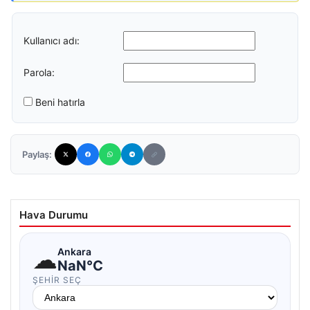
Kullanıcı adı:
Parola:
Beni hatırla
Paylaş:
Hava Durumu
☁
Ankara
NaN°C
ŞEHIR SEÇ