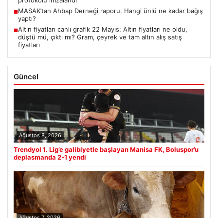
protokolü imzalandı
MASAK’tan Ahbap Derneği raporu. Hangi ünlü ne kadar bağış
■
yaptı?
Altın fiyatları canlı grafik 22 Mayıs: Altın fiyatları ne oldu,
■
düştü mü, çıktı mı? Gram, çeyrek ve tam altın alış satış
fiyatları
Güncel
Ağustos 8, 2026
Trendyol 1. Lig’e galibiyetle başlayan Manisa FK, Boluspor’u
deplasmanda 2-1 yendi
Ağustos 7, 2026