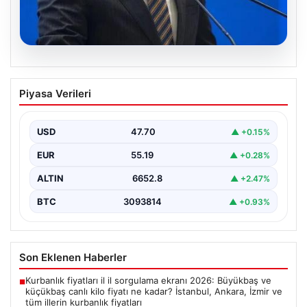
07.08.2026
Bakan Işıkhan açıkladı! Tekstil
Piyasa Verileri
sektörüne yönelik işbirliği protokolü
imzalandı
USD
47.70
▲ +0.15%
Bakanlıktan yapılan açıklamaya göre, imza törenine
Çalışma ve Sosyal Güvenlik Bakanı Vedat Işıkhan ile…
EUR
55.19
▲ +0.28%
ALTIN
6652.8
▲ +2.47%
BTC
3093814
▲ +0.93%
Son Eklenen Haberler
Kurbanlık fiyatları il il sorgulama ekranı 2026: Büyükbaş ve
■
küçükbaş canlı kilo fiyatı ne kadar? İstanbul, Ankara, İzmir ve
tüm illerin kurbanlık fiyatları