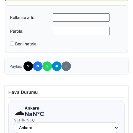
Kullanıcı adı:
Parola:
Beni hatırla
Paylaş:
Hava Durumu
☁
Ankara
NaN°C
ŞEHIR SEÇ