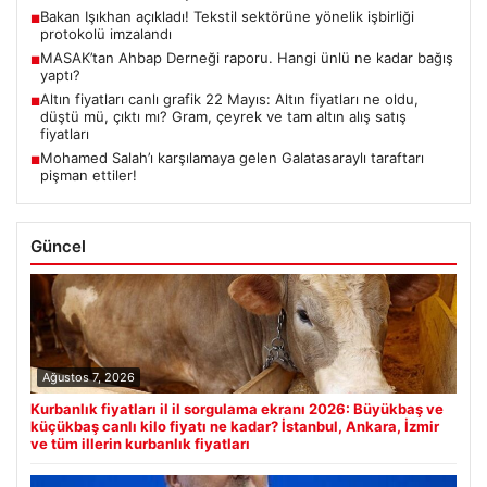
Bakan Işıkhan açıkladı! Tekstil sektörüne yönelik işbirliği
■
protokolü imzalandı
MASAK’tan Ahbap Derneği raporu. Hangi ünlü ne kadar bağış
■
yaptı?
Altın fiyatları canlı grafik 22 Mayıs: Altın fiyatları ne oldu,
■
düştü mü, çıktı mı? Gram, çeyrek ve tam altın alış satış
fiyatları
Mohamed Salah’ı karşılamaya gelen Galatasaraylı taraftarı
■
pişman ettiler!
Güncel
Ağustos 7, 2026
Kurbanlık fiyatları il il sorgulama ekranı 2026: Büyükbaş ve
küçükbaş canlı kilo fiyatı ne kadar? İstanbul, Ankara, İzmir
ve tüm illerin kurbanlık fiyatları