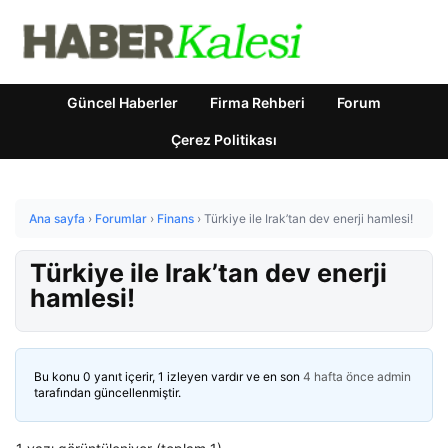
Güncel Haberler
Firma Rehberi
Forum
Çerez Politikası
Ana sayfa
›
Forumlar
›
Finans
›
Türkiye ile Irak’tan dev enerji hamlesi!
Türkiye ile Irak’tan dev enerji
hamlesi!
Bu konu 0 yanıt içerir, 1 izleyen vardır ve en son
4 hafta önce
admin
tarafından güncellenmiştir.