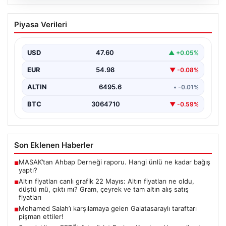
06.08.2026
Altın fiyatları canlı grafik 22 Mayıs: Altın
Piyasa Verileri
fiyatları ne oldu, düştü mü, çıktı mı?
Gram, çeyrek ve tam altın alış satış
fiyatları
USD
47.60
▲ +0.05%
Altın fiyatlarında son durum merak ediliyor. Ankara
EUR
54.98
▼ -0.08%
Bölge Adliye Mahkemesi’nin CHP'ye mutlak butlan
kararı…
ALTIN
6495.6
• -0.01%
BTC
3064710
▼ -0.59%
Son Eklenen Haberler
MASAK’tan Ahbap Derneği raporu. Hangi ünlü ne kadar bağış
■
yaptı?
Altın fiyatları canlı grafik 22 Mayıs: Altın fiyatları ne oldu,
■
düştü mü, çıktı mı? Gram, çeyrek ve tam altın alış satış
fiyatları
Mohamed Salah’ı karşılamaya gelen Galatasaraylı taraftarı
■
pişman ettiler!