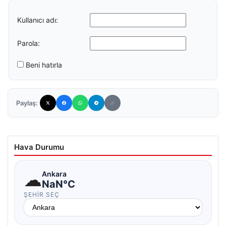
Kullanıcı adı:
Parola:
Beni hatırla
Paylaş:
Hava Durumu
☁
Ankara
NaN°C
ŞEHIR SEÇ