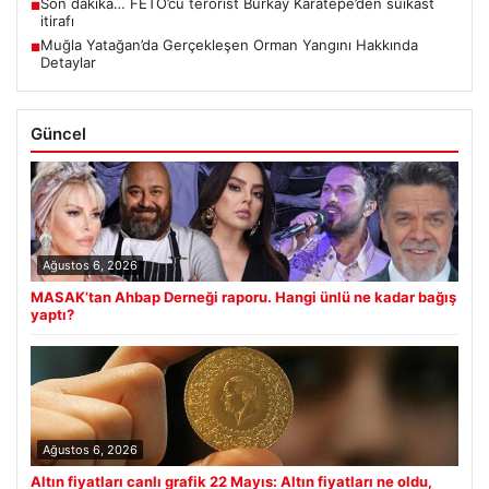
Son dakika… FETÖ’cü terörist Burkay Karatepe’den suikast
■
itirafı
Muğla Yatağan’da Gerçekleşen Orman Yangını Hakkında
■
Detaylar
Güncel
Ağustos 6, 2026
MASAK’tan Ahbap Derneği raporu. Hangi ünlü ne kadar bağış
yaptı?
Ağustos 6, 2026
Altın fiyatları canlı grafik 22 Mayıs: Altın fiyatları ne oldu,