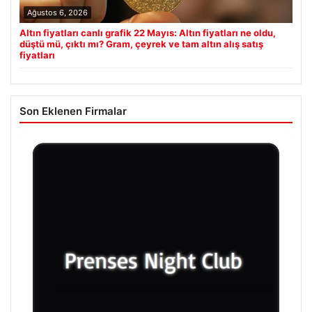
Ağustos 6, 2026
Altın fiyatları canlı grafik 22 Mayıs: Altın fiyatları ne oldu,
düştü mü, çıktı mı? Gram, çeyrek ve tam altın alış satış
fiyatları
Son Eklenen Firmalar