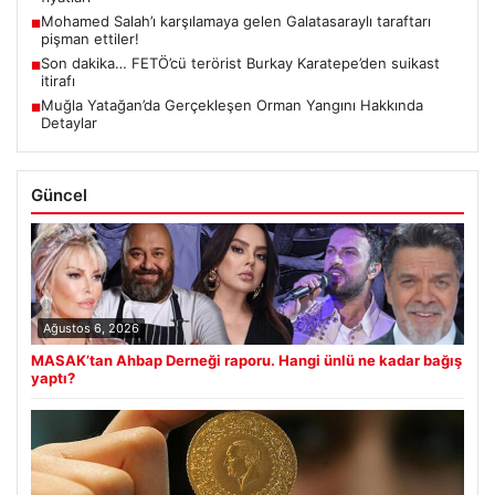
Mohamed Salah’ı karşılamaya gelen Galatasaraylı taraftarı
■
pişman ettiler!
Son dakika… FETÖ’cü terörist Burkay Karatepe’den suikast
■
itirafı
Muğla Yatağan’da Gerçekleşen Orman Yangını Hakkında
■
Detaylar
Güncel
Ağustos 6, 2026
MASAK’tan Ahbap Derneği raporu. Hangi ünlü ne kadar bağış
yaptı?