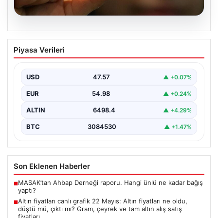
06.08.2026
Altın fiyatları canlı grafik 22 Mayıs: Altın
Piyasa Verileri
fiyatları ne oldu, düştü mü, çıktı mı?
Gram, çeyrek ve tam altın alış satış
fiyatları
USD
47.57
▲ +0.07%
Altın fiyatlarında son durum merak ediliyor. Ankara
EUR
54.98
▲ +0.24%
Bölge Adliye Mahkemesi’nin CHP'ye mutlak butlan
kararı…
ALTIN
6498.4
▲ +4.29%
BTC
3084530
▲ +1.47%
Son Eklenen Haberler
MASAK’tan Ahbap Derneği raporu. Hangi ünlü ne kadar bağış
■
yaptı?
Altın fiyatları canlı grafik 22 Mayıs: Altın fiyatları ne oldu,
■
düştü mü, çıktı mı? Gram, çeyrek ve tam altın alış satış
fiyatları